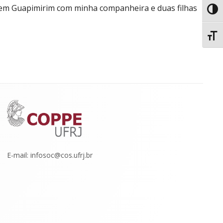
o em Guapimirim com minha companheira e duas filhas
Toggl
Toggl
E-mail: infosoc@cos.ufrj.br