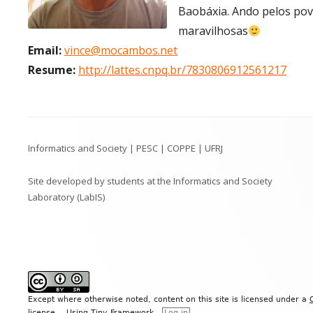
Baobáxia. Ando pelos pov
maravilhosas
Email:
vince@mocambos.net
Resume:
http://lattes.cnpq.br/7830806912561217
Footer
Informatics and Society | PESC | COPPE | UFRJ
Content
Site developed by students at the Informatics and Society
Laboratory (LabIS)
Except where otherwise noted, content on this site is licensed under a
license
.
.
Using
Tiny Framework
.
Log in