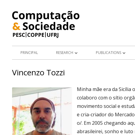
Skip
to
content
Primary
PRINCIPAL
RESEARCH
PUBLICATIONS
Menu
PROJECTS
JOURNAL ARTICLES
Vincenzo Tozzi
RESEARCH TOPICS
BOOKS AND BOOK CHAPTE
Minha mãe era da Sicília
MASTER'S AND DOCTORAL
colaboro com o sítio orgâ
DISSERTATIONS
movimento social e estuda
PRESENTATIONS
e cria-criador do Mercado
o/. Em 2005 chegando aqu
ARTIGOS E RESUMOS EM AN
abrasileirei, sonho e lu
CONGRESSO