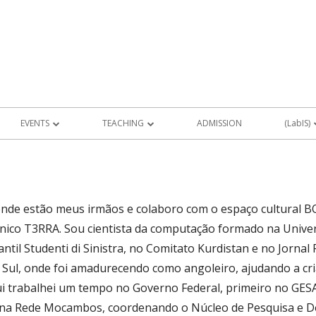
EVENTS
TEACHING
ADMISSION
(LabIS)
FUTURE EVENTS
PROJETOS DE ALUNOS
LabIS Produ
RS
PAST EVENTS
 onde estão meus irmãos e colaboro com o espaço cultural B
MEMORY
nico T3RRA. Sou cientista da computação formado na Universi
ntil Studenti di Sinistra, no Comitato Kurdistan e no Jornal
 Sul, onde foi amadurecendo como angoleiro, ajudando a cri
i trabalhei um tempo no Governo Federal, primeiro no GESA
AIS DE
to na Rede Mocambos, coordenando o Núcleo de Pesquisa e D