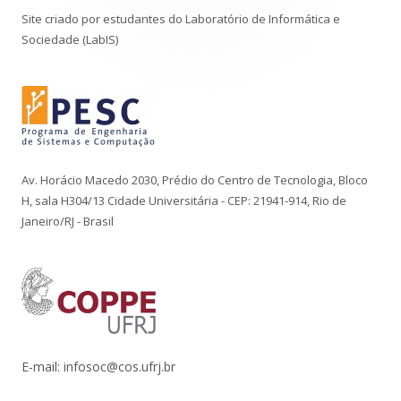
Rodapé
Site criado por estudantes do Laboratório de Informática e
Sociedade (LabIS)
Av. Horácio Macedo 2030, Prédio do Centro de Tecnologia, Bloco
H, sala H304/13 Cidade Universitária - CEP: 21941-914, Rio de
Janeiro/RJ - Brasil
E-mail: infosoc@cos.ufrj.br