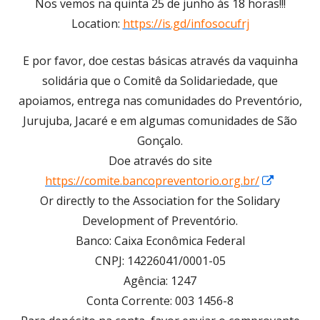
Nos vemos na quinta 25 de junho às 18 horas!!!
Location:
https://is.gd/infosocufrj
E por favor, doe cestas básicas através da vaquinha
solidária que o Comitê da Solidariedade, que
apoiamos, entrega nas comunidades do Preventório,
Jurujuba, Jacaré e em algumas comunidades de São
Gonçalo.
Doe através do site
Opens
https://comite.bancopreventorio.org.br/
in
Or directly to the Association for the Solidary
a
Development of Preventório.
new
Banco: Caixa Econômica Federal
window
CNPJ: 14226041/0001-05
Agência: 1247
Conta Corrente: 003 1456-8