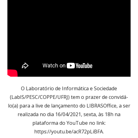
O Laboratório de Informática e Sociedade
(LabIS/PESC/COPPE/UFRJ) tem o prazer de convidá-
lo(a) para a live de lançamento do LIBRASOffice, a ser
realizada no dia 16/04/2021, sexta, às 18h na
plataforma do YouTube no link:
https://youtu.be/acR72pLiBFA.