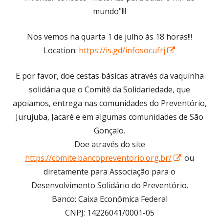
mundo"!!!
Nos vemos na quarta 1 de julho às 18 horas!!!
Opens
Location:
https://is.gd/infosocufrj
in
E por favor, doe cestas básicas através da vaquinha
a
solidária que o Comitê da Solidariedade, que
new
apoiamos, entrega nas comunidades do Preventório,
window
Jurujuba, Jacaré e em algumas comunidades de São
Gonçalo.
Doe através do site
Opens
https://comite.bancopreventorio.org.br/
ou
in
diretamente para Associação para o
a
Desenvolvimento Solidário do Preventório.
new
Banco: Caixa Econômica Federal
window
CNPJ: 14226041/0001-05