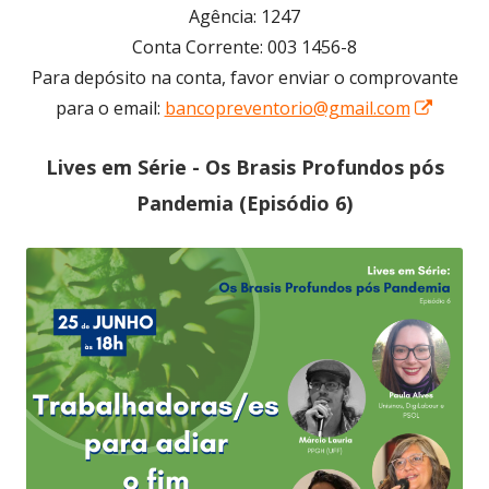
Agência: 1247
Conta Corrente: 003 1456-8
Para depósito na conta, favor enviar o comprovante
Opens
para o email:
bancopreventorio@gmail.com
in
Lives em Série - Os Brasis Profundos pós
a
new
Pandemia (Episódio 6)
windo