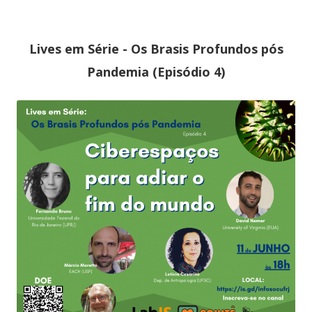
a
new
Lives em Série - Os Brasis Profundos pós
window
Pandemia (Episódio 4)