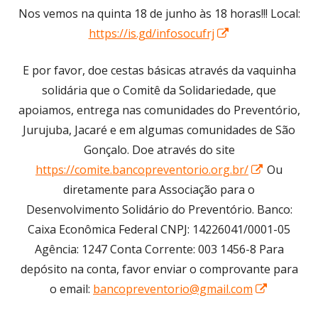
Nos vemos na quinta 18 de junho às 18 horas!!! Local:
Opens
https://is.gd/infosocufrj
in
E por favor, doe cestas básicas através da vaquinha
a
solidária que o Comitê da Solidariedade, que
new
apoiamos, entrega nas comunidades do Preventório,
window
Jurujuba, Jacaré e em algumas comunidades de São
Gonçalo. Doe através do site
Opens
https://comite.bancopreventorio.org.br/
Ou
in
diretamente para Associação para o
a
Desenvolvimento Solidário do Preventório. Banco:
new
Caixa Econômica Federal CNPJ: 14226041/0001-05
window
Agência: 1247 Conta Corrente: 003 1456-8 Para
depósito na conta, favor enviar o comprovante para
Opens
o email:
bancopreventorio@gmail.com
in