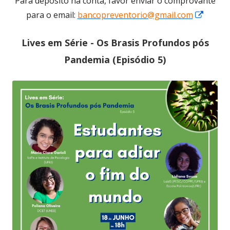
Para depósito na conta, favor enviar o comprovante
Opens
para o email:
bancopreventorio@gmail.com
in
Lives em Série - Os Brasis Profundos pós
a
new
Pandemia (Episódio 5)
windo