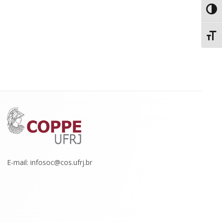
Toggl
Toggl
E-mail: infosoc@cos.ufrj.br