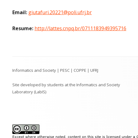
Email:
giutafuri.20221@poli.ufrj.br
Resume:
http://lattes.cnpq.br/0711183949395716
Footer
Informatics and Society | PESC | COPPE | UFRJ
Content
Site developed by students at the Informatics and Society
Laboratory (LabIS)
Except where otherwise noted, content on this site is licensed under a