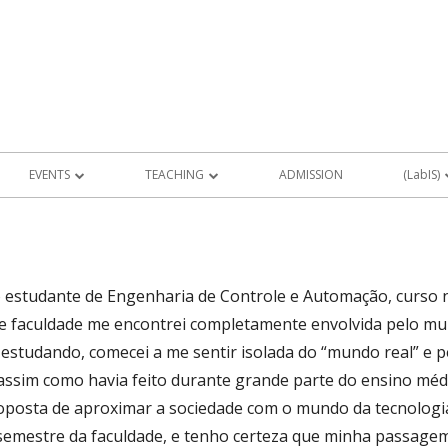
EVENTS
TEACHING
ADMISSION
(LabIS)
FUTURE EVENTS
PROJETOS DE ALUNOS
LabIS Produ
RS
PAST EVENTS
 estudante de Engenharia de Controle e Automação, curso 
MEMORY
e faculdade me encontrei completamente envolvida pelo mun
estudando, comecei a me sentir isolada do “mundo real” e 
assim como havia feito durante grande parte do ensino médi
oposta de aproximar a sociedade com o mundo da tecnologia
AIS DE
semestre da faculdade, e tenho certeza que minha passagem