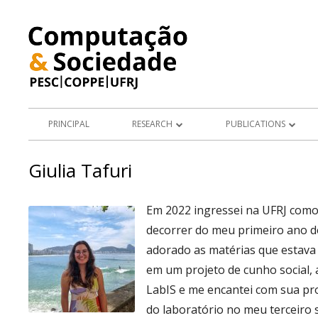
Skip
to
content
Primary
PRINCIPAL
RESEARCH
PUBLICATIONS
Menu
PROJECTS
JOURNAL ARTICLES
Giulia Tafuri
RESEARCH TOPICS
BOOKS AND BOOK CHAPTE
Em 2022 ingressei na UFRJ como
MASTER'S AND DOCTORAL
decorrer do meu primeiro ano d
DISSERTATIONS
adorado as matérias que estava 
PRESENTATIONS
em um projeto de cunho social, 
LabIS e me encantei com sua pr
ARTIGOS E RESUMOS EM AN
do laboratório no meu terceiro 
CONGRESSO