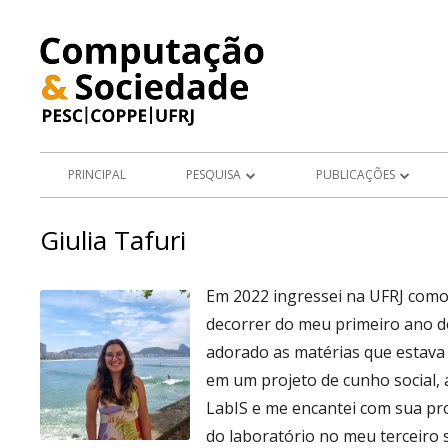
Pular
para
o
conteúdo
Menu
PRINCIPAL
PESQUISA
PUBLICAÇÕES
principal
PROJETOS
ARTIGOS EM PERIÓDICOS
Giulia Tafuri
ÁREAS DE PESQUISA
LIVROS E CAPÍTULOS DE LIV
Em 2022 ingressei na UFRJ como
TESES E DISSERTAÇÕES
decorrer do meu primeiro ano d
APRESENTAÇÕES DE TRABA
adorado as matérias que estava 
em um projeto de cunho social, 
ARTIGOS E RESUMOS EM AN
LabIS e me encantei com sua pr
CONGRESSO
do laboratório no meu terceiro 