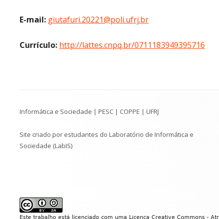
E-mail:
giutafuri.20221@poli.ufrj.br
Currículo:
http://lattes.cnpq.br/0711183949395716
Conteúdo
Informática e Sociedade | PESC | COPPE | UFRJ
do
Rodapé
Site criado por estudantes do Laboratório de Informática e
Sociedade (LabIS)
Este trabalho está licenciado com uma Licença
Creative Commons - Atri