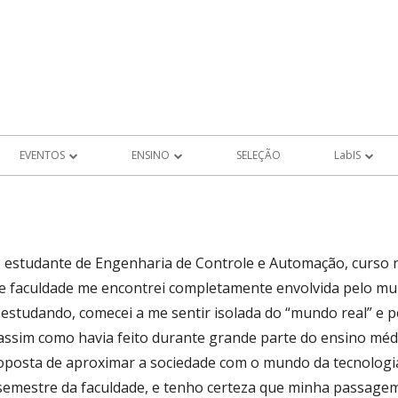
EVENTOS
ENSINO
SELEÇÃO
LabIS
EVENTOS FUTUROS
PROJETOS DE ALUNOS
Produções LabIS
ROS
EVENTOS PASSADOS
 estudante de Engenharia de Controle e Automação, curso 
MEMÓRIA
e faculdade me encontrei completamente envolvida pelo mun
LHO
estudando, comecei a me sentir isolada do “mundo real” e 
assim como havia feito durante grande parte do ensino médi
AIS DE
oposta de aproximar a sociedade com o mundo da tecnologia
semestre da faculdade, e tenho certeza que minha passagem