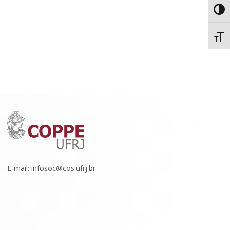
Toggl
Toggl
E-mail: infosoc@cos.ufrj.br