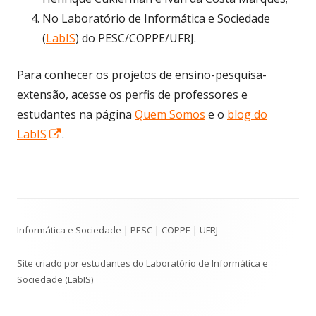
No Laboratório de Informática e Sociedade
(
LabIS
) do PESC/COPPE/UFRJ.
Para conhecer os projetos de ensino-pesquisa-
extensão, acesse os perfis de professores e
estudantes na página
Quem Somos
e o
blog do
Abrir
LabIS
.
numa
nova
janela
Conteúdo
Informática e Sociedade | PESC | COPPE | UFRJ
do
Rodapé
Site criado por estudantes do Laboratório de Informática e
Sociedade (LabIS)