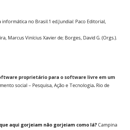
nova
janela
nformática no Brasil.1 ed.Jundiaí: Paco Editorial,
eira, Marcus Vinícius Xavier de; Borges, David G. (Orgs.).
oftware proprietário para o software livre em um
lvimento social – Pesquisa, Ação e Tecnologia
.
Rio de
as que aqui gorjeiam não gorjeiam como lá?
Campina