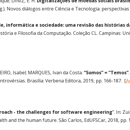
que; DINIZ, E. H.
Digitalizações de moedas sociais brasil
rg.). Novos diálogos entre Ciência e Tecnologia: perspectivas d
de, informática e sociedade: uma revisão das histórias d
tória e Filosofia da Computação. Coleção CL. Campinas: Uni
IRO, Isabel; MARQUES, Ivan da Costa.
“Somos” = “Temos”
ntrovérsias. Brasília: Verbena Editora, 2019, pp. 166-187. [
A
roach - the challenges for software engineering
”. In: Z
 health and the human future. São Carlos, EdUFSCar, 2018, pp. 