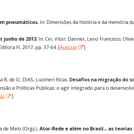
em pneumáticos.
In: Dimensões da história e da memória da i
m junho de 2013
. In: Cei, Vitor; Danner, Leno Francisco; Oliv
Abrir
ditora Fi, 2017, pp. 37-64. [
Acessar
]
numa
nova
janela
. de O.; DIAS, Lucimeri Ricas.
Desafios na migração do s
xtensão e Políticas Públicas: o agir integrado para o desenvo
Abrir
ar
]
numa
nova
janela
a de Melo (Orgs.).
Ator-Rede e além no Brasil... as teori