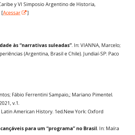
Caribe y VI Simposio Argentino de Historia,
Abrir
 [
Acessar
]
numa
nova
janela
idade às “narrativas suleadas”
. In: VIANNA, Marcelo;
riências (Argentina, Brasil e Chile). Jundiaí-SP: Paco
ntos; Fábio Ferrentini Sampaio,; Mariano Pimentel.
021, v.1.
 Latin American History. 1ed.New York: Oxford
alcançáveis para um “programa” no Brasil
. In: Maíra