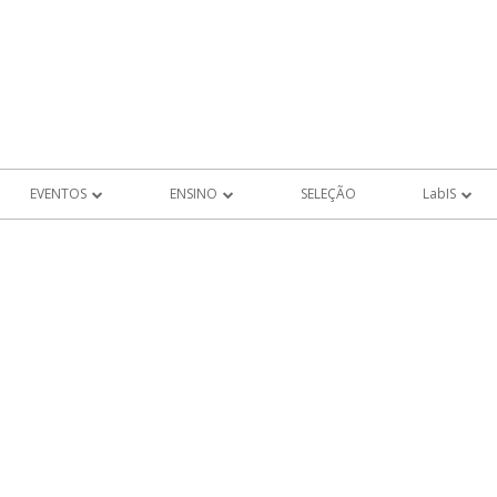
EVENTOS
ENSINO
SELEÇÃO
LabIS
EVENTOS FUTUROS
PROJETOS DE ALUNOS
Produções LabI
IVROS
EVENTOS PASSADOS
MEMÓRIA
LHO
AIS DE