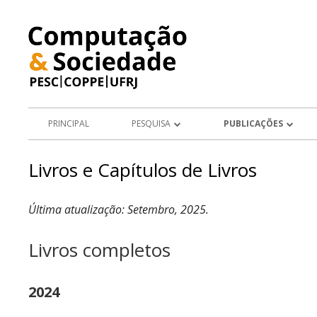
Pular
para
o
conteúdo
Menu
PRINCIPAL
PESQUISA
PUBLICAÇÕES
principal
PROJETOS
ARTIGOS EM PERIÓDICOS
Livros e Capítulos de Livros
ÁREAS DE PESQUISA
LIVROS E CAPÍTULOS DE L
Última atualização: Setembro, 2025.
TESES E DISSERTAÇÕES
Livros completos
APRESENTAÇÕES DE TRABA
ARTIGOS E RESUMOS EM AN
2024
CONGRESSO