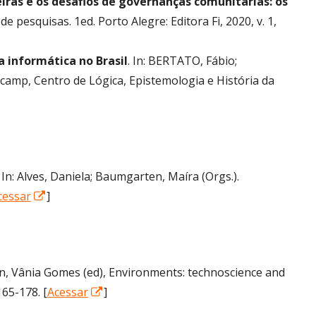
eiras e os desafios de governanças comunitárias: os
e pesquisas. 1ed. Porto Alegre: Editora Fi, 2020, v. 1,
a informática no Brasil
. In: BERTATO, Fábio;
camp, Centro de Lógica, Epistemologia e História da
. In: Alves, Daniela;
Baumgarten, Maíra (Orgs.).
Abrir
cessar
]
numa
nova
janela
uin, Vânia Gomes (ed), Environments: technoscience and
Abrir
165-178. [
Acessar
]
numa