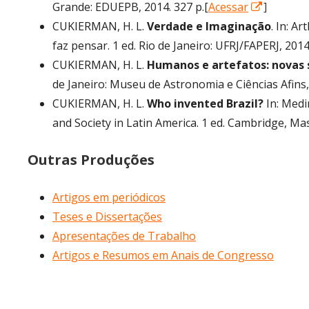
Abrir
Grande: EDUEPB, 2014. 327 p.[
Acessar
]
numa
CUKIERMAN, H. L.
Verdade e Imaginação
. In: A
nova
faz pensar. 1 ed. Rio de Janeiro: UFRJ/FAPERJ, 2014
janela
CUKIERMAN, H. L.
Humanos e artefatos: novas 
de Janeiro: Museu de Astronomia e Ciências Afins,
CUKIERMAN, H. L.
Who invented Brazil?
In: Medi
and Society in Latin America. 1 ed. Cambridge, Ma
Outras Produções
Artigos em periódicos
Teses e Dissertações
Apresentações de Trabalho
Artigos e Resumos em Anais de Congresso