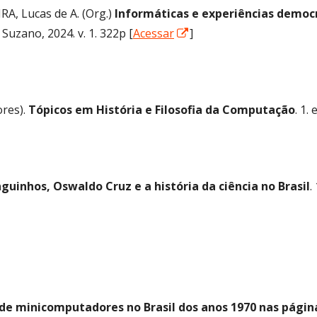
RA, Lucas de A. (Org.)
Informáticas e experiências democr
Abrir
uzano, 2024. v. 1. 322p [
Acessar
]
numa
nova
janela
res).
Tópicos em História e Filosofia da Computação
. 1.
guinhos, Oswaldo Cruz e a história da ciência no Brasil
.
de minicomputadores no Brasil dos anos 1970 nas págin