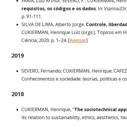
FARIA, Luiz Arthur; SEVERO, F. ; CUKIERMAN, Henri
requisitos, os códigos e os dados
. In: Vianna.(O
p. 91-111.
SILVA DE LIMA, Alberto Jorge.
Controle, liberda
CUKIERMAN, Henrique Luiz (orgs.). Tópicos em His
Ciência, 2020. p. 1–24. [
Acessar
]
2019
SEVERO, Fernando; CUKIERMAN, Henrique; CAFEZE
Conhecimentos e sociedade: teorias, políticas e co
2018
CUKIERMAN, Henrique, “
The sociotechnical app
its relation to sustainability, ethics, aesthetics,