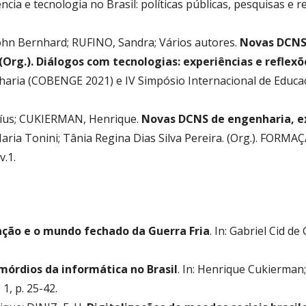
cia e tecnologia no Brasil: políticas públicas, pesquisas e re
hn Bernhard; RUFINO, Sandra; Vários autores.
Novas DCNS 
(Org.). Diálogos com tecnologias: experiências e reflex
aria (COBENGE 2021) e IV Simpósio Internacional de Educaçã
icíus; CUKIERMAN, Henrique.
Novas DCNS de engenharia, ex
a Maria Tonini; Tânia Regina Dias Silva Pereira. (Org.). 
.1.
ção e o mundo fechado da Guerra Fria
. In: Gabriel Cid de
imórdios da informática no Brasil
. In: Henrique Cukierman;
, p. 25-42.