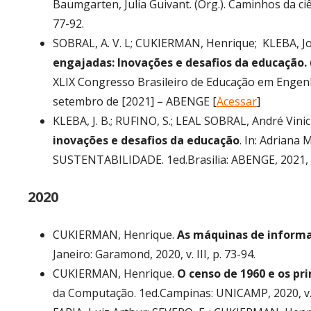
Baumgarten, Julia Guivant. (Org.). Caminhos da ciên
77-92.
SOBRAL, A. V. L;
CUKIERMAN, Henrique; KLEBA, Jo
engajadas: Inovações e desafios da educação. 
XLIX Congresso Brasileiro de Educação em Engenh
setembro de [2021] – ABENGE [
Acessar
]
KLEBA, J. B.; RUFINO, S.; LEAL SOBRAL, André Vin
inovações e desafios da educação
. In: Adrian
SUSTENTABILIDADE. 1ed.Brasilia: ABENGE, 2021, v
2020
CUKIERMAN, Henrique.
As máquinas de informa
Janeiro: Garamond, 2020, v. III, p. 73-94.
CUKIERMAN, Henrique.
O censo de 1960 e os pr
da Computação. 1ed.Campinas: UNICAMP, 2020, v. 1