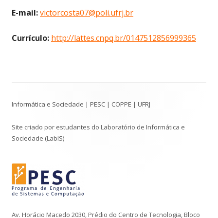
E-mail:
victorcosta07@poli.ufrj.br
Currículo:
http://lattes.cnpq.br/0147512856999365
Conteúdo
Informática e Sociedade | PESC | COPPE | UFRJ
do
Rodapé
Site criado por estudantes do Laboratório de Informática e
Sociedade (LabIS)
Av. Horácio Macedo 2030, Prédio do Centro de Tecnologia, Bloco