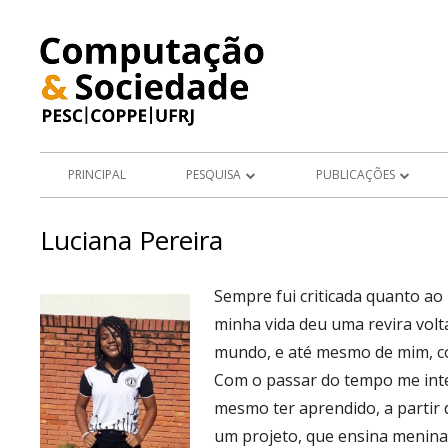
Pular
para
o
conteúdo
Menu
PRINCIPAL
PESQUISA
PUBLICAÇÕES
principal
PROJETOS
ARTIGOS EM PERIÓDICOS
Luciana Pereira
ÁREAS DE PESQUISA
LIVROS E CAPÍTULOS DE LIV
Sempre fui criticada quanto ao
TESES E DISSERTAÇÕES
minha vida deu uma revira vol
APRESENTAÇÕES DE TRABA
mundo, e até mesmo de mim, co
Com o passar do tempo me inte
ARTIGOS E RESUMOS EM AN
mesmo ter aprendido, a partir
CONGRESSO
um projeto, que ensina meninas