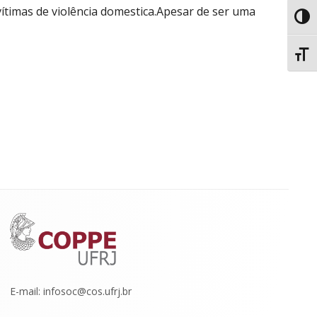
vítimas de violência domestica.Apesar de ser uma
Toggl
Toggl
E-mail: infosoc@cos.ufrj.br