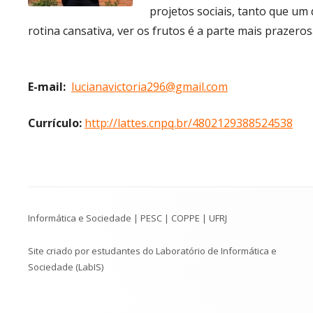
projetos sociais, tanto que um
rotina cansativa, ver os frutos é a parte mais prazero
E-mail:
lucianavictoria296@gmail.com
Currículo:
http://lattes.cnpq.br/4802129388524538
Conteúdo
Informática e Sociedade | PESC | COPPE | UFRJ
do
Rodapé
Site criado por estudantes do Laboratório de Informática e
Sociedade (LabIS)