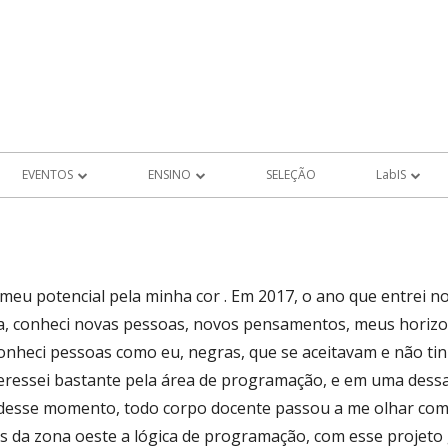
EVENTOS
ENSINO
SELEÇÃO
LabIS
EVENTOS FUTUROS
PROJETOS DE ALUNOS
Produções LabIS
ROS
EVENTOS PASSADOS
 meu potencial pela minha cor . Em 2017, o ano que entrei 
MEMÓRIA
ta, conheci novas pessoas, novos pensamentos, meus horizo
LHO
nheci pessoas como eu, negras, que se aceitavam e não ti
ressei bastante pela área de programação, e em uma dessa
AIS DE
 desse momento, todo corpo docente passou a me olhar com 
 da zona oeste a lógica de programação, com esse projeto 