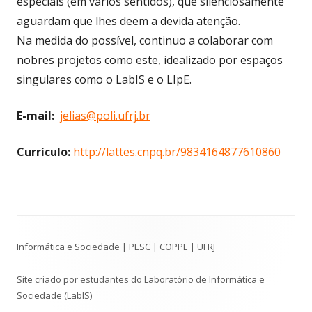
especiais (em vários sentidos), que silenciosamente
aguardam que lhes deem a devida atenção.
Na medida do possível, continuo a colaborar com
nobres projetos como este, idealizado por espaços
singulares como o LabIS e o LIpE.
E-mail:
jelias@poli.ufrj.br
Currículo:
http://lattes.cnpq.br/9834164877610860
Conteúdo
Informática e Sociedade | PESC | COPPE | UFRJ
do
Rodapé
Site criado por estudantes do Laboratório de Informática e
Sociedade (LabIS)