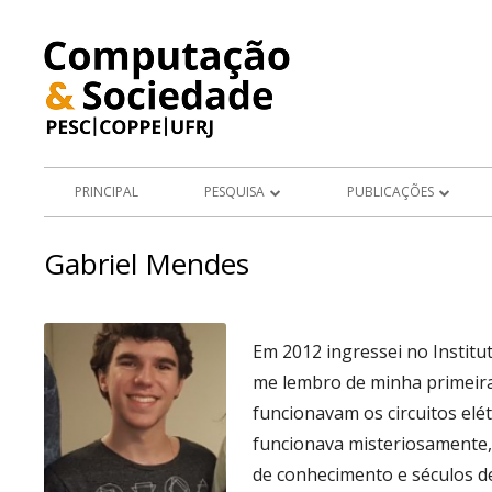
Pular
para
o
conteúdo
Menu
PRINCIPAL
PESQUISA
PUBLICAÇÕES
principal
PROJETOS
ARTIGOS EM PERIÓDICOS
Gabriel Mendes
ÁREAS DE PESQUISA
LIVROS E CAPÍTULOS DE LIV
TESES E DISSERTAÇÕES
Em 2012 ingressei no Institu
APRESENTAÇÕES DE TRABA
me lembro de minha pri
meir
funcionavam os circuitos elé
ARTIGOS E RESUMOS EM AN
funcionava misteriosamente,
CONGRESSO
de conhecimento e séculos de