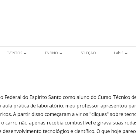
EVENTOS
ENSINO
SELEÇÃO
LabIS
EVENTOS FUTUROS
PROJETOS DE ALUNOS
Produções LabIS
ROS
EVENTOS PASSADOS
MEMÓRIA
to Federal do Espírito Santo como aluno do Curso Técnico de
LHO
a aula prática de laboratório: meu professor apresentou pa
tricos. A partir disso começaram a vir os "cliques" sobre te
AIS DE
 o carro não apenas recebia combustível e girava suas rod
 desenvolvimento tecnológico e científico. O que hoje pare