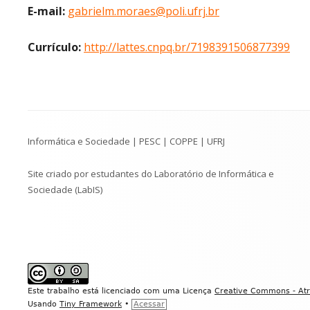
E-mail:
gabrielm.moraes@poli.ufrj.br
Currículo:
http://lattes.cnpq.br/7198391506877399
Conteúdo
Informática e Sociedade | PESC | COPPE | UFRJ
do
Rodapé
Site criado por estudantes do Laboratório de Informática e
Sociedade (LabIS)
Este trabalho está licenciado com uma Licença
Creative Commons - Atri
Usando
Tiny Framework
•
Acessar