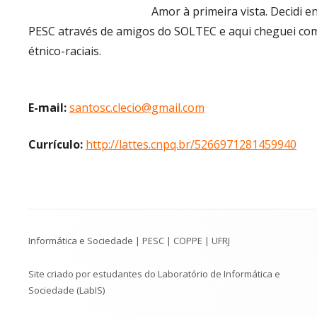
Amor à primeira vista. Decidi e
PESC através de amigos do SOLTEC e aqui cheguei com 
étnico-raciais.
E-mail:
santosc.clecio@gmail.com
Currículo:
http://lattes.cnpq.br/5266971281459940
Conteúdo
Informática e Sociedade | PESC | COPPE | UFRJ
do
Rodapé
Site criado por estudantes do Laboratório de Informática e
Sociedade (LabIS)