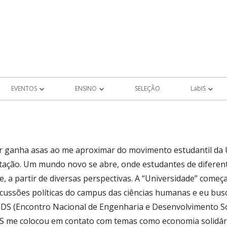
EVENTOS
ENSINO
SELEÇÃO
LabIS
EVENTOS FUTUROS
PROJETOS DE ALUNOS
Produções LabIS
ROS
EVENTOS PASSADOS
nar ganha asas ao me aproximar do movimento estudantil da U
MEMÓRIA
ação. Um mundo novo se abre, onde estudantes de diferent
LHO
 a partir de diversas perspectivas. A “Universidade” começa
iscussões políticas do campus das ciências humanas e eu bus
AIS DE
EDS (Encontro Nacional de Engenharia e Desenvolvimento So
DS me colocou em contato com temas como economia solidária