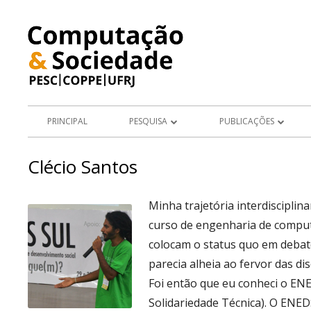
Pular
para
o
conteúdo
Menu
PRINCIPAL
PESQUISA
PUBLICAÇÕES
principal
PROJETOS
ARTIGOS EM PERIÓDICOS
Clécio Santos
ÁREAS DE PESQUISA
LIVROS E CAPÍTULOS DE LIV
Minha trajetória interdiscipli
TESES E DISSERTAÇÕES
curso de engenharia de comput
APRESENTAÇÕES DE TRABA
colocam o status quo em debate,
parecia alheia ao fervor das d
ARTIGOS E RESUMOS EM AN
Foi então que eu conheci o EN
CONGRESSO
Solidariedade Técnica). O ENE