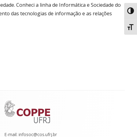
iedade. Conheci a linha de Informática e Sociedade do
Toggl
nto das tecnologias de informação e as relações
Toggl
E-mail: infosoc@cos.ufrj.br