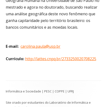
Geografia Humana na Universidade de São Paulo no
mestrado e agora no doutorado, buscando realizar
uma análise geográfica deste novo fenômeno que
ganha capilaridade pelo território brasileiro: os
bancos comunitários e as moedas locais.
E-mail:
carolina.paula@usp.br
Currículo:
http://lattes.cnpq.br/2733250020708225
Conteúdo
Informática e Sociedade | PESC | COPPE | UFRJ
do
Rodapé
Site criado por estudantes do Laboratório de Informática e