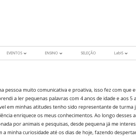
EVENTOS
ENSINO
SELEÇÃO
LabIS
EVENTOS FUTUROS
PROJETOS DE ALUNOS
Produções LabIS
ROS
EVENTOS PASSADOS
ma pessoa muito comunicativa e proativa, isso fez com que
MEMÓRIA
rendi a ler pequenas palavras com 4 anos de idade e aos 5 a
LHO
el em minhas atitudes tenho sido representante de turma já
riência enriquece os meus conhecimentos. Ao longo desses
AIS DE
nada por animais e pesquisas, desde pequena já me interes
 minha curiosidade até os dias de hoje, fazendo despertar