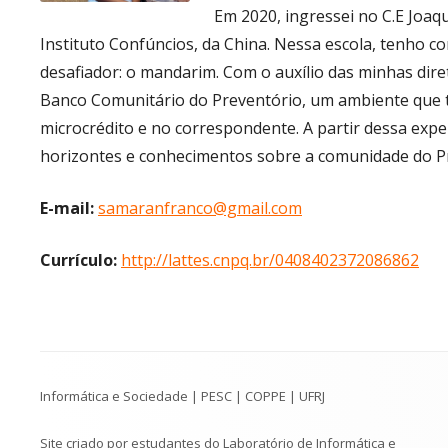
Em 2020, ingressei no C.E Joaq
Instituto Confúncios, da China. Nessa escola, tenho
desafiador: o mandarim. Com o auxílio das minhas diret
Banco Comunitário do Preventório, um ambiente que 
microcrédito e no correspondente. A partir dessa exp
horizontes e conhecimentos sobre a comunidade do Pre
E-mail:
samaranfranco@gmail.com
Currículo:
http://lattes.cnpq.br/0408402372086862
Conteúdo
Informática e Sociedade | PESC | COPPE | UFRJ
do
Rodapé
Site criado por estudantes do Laboratório de Informática e