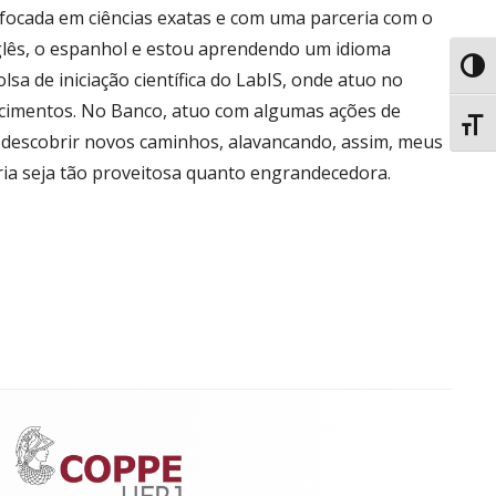
a focada em ciências exatas e com uma parceria com o
glês, o espanhol e estou aprendendo um idioma
Toggl
sa de iniciação científica do LabIS, onde atuo no
cimentos. No Banco, atuo com algumas ações de
Toggl
e descobrir novos caminhos, alavancando, assim, meus
ria seja tão proveitosa quanto engrandecedora.