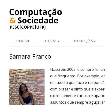
Pular
para
o
conteúdo
Menu
PRINCIPAL
PESQUISA
PUBLICAÇÕES
principal
PROJETOS
ARTIGOS EM PERIÓDICOS
Samara Franco
ÁREAS DE PESQUISA
LIVROS E CAPÍTULOS DE LIV
Nasci em 2005, e sempre fui u
TESES E DISSERTAÇÕES
que frequento. Por exemplo, ap
APRESENTAÇÕES DE TRABA
em tudo o que faço e responsáv
com prazer e sinto que a expe
ARTIGOS E RESUMOS EM AN
extremamente curiosa e apaixo
CONGRESSO
assuntos que sempre aguçaram a