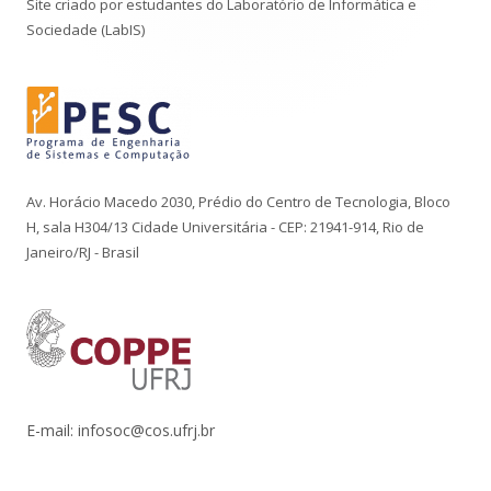
Rodapé
Site criado por estudantes do Laboratório de Informática e
Sociedade (LabIS)
Av. Horácio Macedo 2030, Prédio do Centro de Tecnologia, Bloco
H, sala H304/13 Cidade Universitária - CEP: 21941-914, Rio de
Janeiro/RJ - Brasil
E-mail: infosoc@cos.ufrj.br