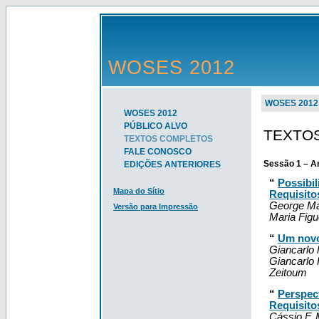
WOSES 2012
WOSES 2012
WOSES 2012
PÚBLICO ALVO
TEXTO
TEXTOS COMPLETOS
FALE CONOSCO
Sessão 1 – A
EDIÇÕES ANTERIORES
“
Possibi
Mapa do Sítio
Requisito
George Mar
Versão para Impressão
Maria Figu
“
Um novo
Giancarlo 
Giancarlo 
Zeitoum
“
Perspec
Requisito
Cássio F. 