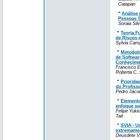
Catapan
“
Análise
Pessoas S
Soraia Sil
“
Teoria F
de Riscos 
Sylvia Camp
“
Metodolo
de Softwar
Conhecime
Francisco E
Roberta C.
“
Priorida
do Profiss
Pedro Jácom
“
Elemento
enfoque so
Felipe Yuki
Tait
“
SVIA - U
extremame
Deusdete Vi